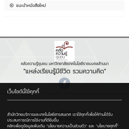
แนะนำหนังสือใหม่
คลังความรู้ชุมชน มหาวิทยาลัยเทคโนโลยีราชมงคลล้านนา
"แหล่งเรียนรู้มีชีวิต รวมความคิด"
เว็บไซต์นี้ใช้คุกกี้
คลังความรู้ชุมชน มหาวิทยาลัยเทคโนโลยีราชมงคลล้านนา : 98 หมู่ 8
สำนักวิทยบริการและเทคโนโลยีสารสนเทศ เราใช้คุกกี้เพื่อให้ท่านได้รับ
ต.ป่าป้อง อ.ดอยสะเก็ด จ.เชียงใหม่ 50220
ประสบการณ์การใช้งานที่ดียิ่งขึ้น
โทรศัพท์ : 0 5392 1444 #2766 , อีเมล : cttc@rmutl.ac.th
คลิกเพื่อดูข้อมูลเพิ่มเติม
"นโยบายความเป็นส่วนตัว"
และ
"นโยบายคุกกี้"